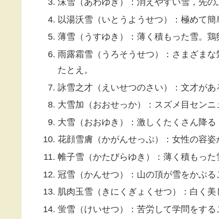
沫雪（あわゆき）：消えやすい雪，先の
以湯沃雪（いとうようせつ）：極めて簡
薄雪（うすゆき）：薄く積もった雪。鶏
雨露霜雪（うろそうせつ）：さまざまな
たとえ。
詠雪之才（えいせつのさい）：文才があ
大雪加（おおせっか）：スズメ目センニ
大雪（おおゆき）：激しくたくさん降る
花顔雪膚（かがんせっぷ）：女性の容姿
帷子雪（かたびらゆき）：薄く積もった
冠雪（かんせつ）：山の頂が雪をかぶる
肌肉玉雪（きにくぎょくせつ）：白く美
蛍雪（けいせつ）：苦労して学問をする