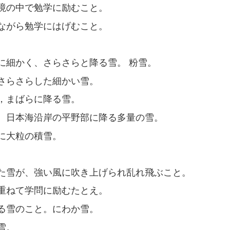
境の中で勉学に励むこと。
ながら勉学にはげむこと。
に細かく、さらさらと降る雪。 粉雪。
さらさらした細かい雪。
，まばらに降る雪。
、日本海沿岸の平野部に降る多量の雪。
に大粒の積雪。
た雪が、強い風に吹き上げられ乱れ飛ぶこと。
重ねて学問に励むたとえ。
る雪のこと。にわか雪。
雪。