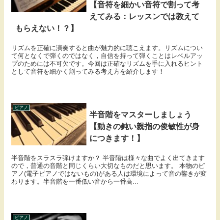
【音符を細かい音符で割って考
えてみる：レッスンでは教えて
もらえない！？】
リズムを正確に演奏すると曲が魅力的に聴こえます。リズムについ
て何となくで弾くのではなく，自信を持って弾くことはレベルアッ
プのためには不可欠です。今回は正確なリズムを手に入れるヒント
として音符を細かく割ってみる考え方を紹介します！
ピアノ
半音階をマスターしましょう
【動きの鈍い親指の俊敏性が身
につきます！】
半音階をスラスラ弾けますか？ 半音階は様々な曲でよく出てきます
ので，普通の音階と同じくらい大切なものだと思います。 本物のピ
アノ(電子ピアノではないもの)がある人は環境によって音の響きが変
わります。半音階を一番低い音から一番高...
ピアノ