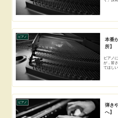
ピアノ
本番
所】
ピアノ
が，皆
てほし
ピアノ
弾き
へ】