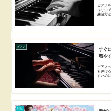
ピアノ
はない
練習方
ピアノ
すぐ
増や
ピアノ
も弾け
すため
雑記
春が