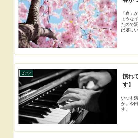
「春」
ような
たので
ば嬉し
ピアノ
慣れ
す】
いつも
か。今
す。