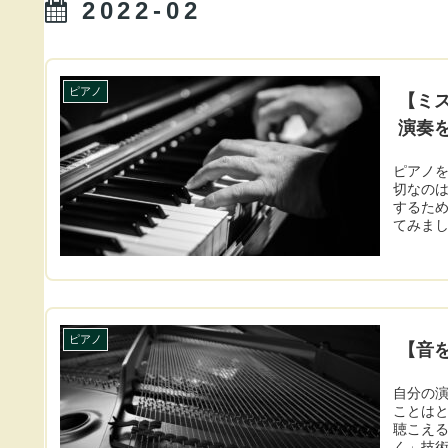
2022-02
ピアノ
【ミ
演奏
ピアノ
切なの
するため
てみま
ピアノ
【音
自分の演
ことは
聴こえ
く」技術