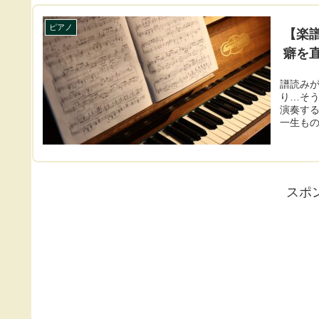
ピアノ
【楽
癖を
譜読み
り…そ
演奏す
一生も
スポ