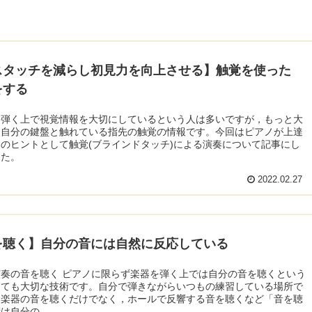
スタッチを減らし初見力を向上させる】触覚を使った
をする
を弾く上で視覚情報を大切にしているという人は多いですが，もっと大
は自分の鍵盤と触れている指先の触覚の情報です。今回はピアノが上達
のヒントとして触覚(ブラインドタッチ)による演奏について記事にし
した。
2022.02.27
を聴く】自分の音には自然に反応している
奏の音を聴く ピアノに限らず楽器を弾く上では自分の音を聴くという
とても大切な技術です。自分で弾きながらいつもの練習している場所で
る楽器の音を聴くだけでなく，ホールで反響する音を聴くなど「音を聴
は自分の...