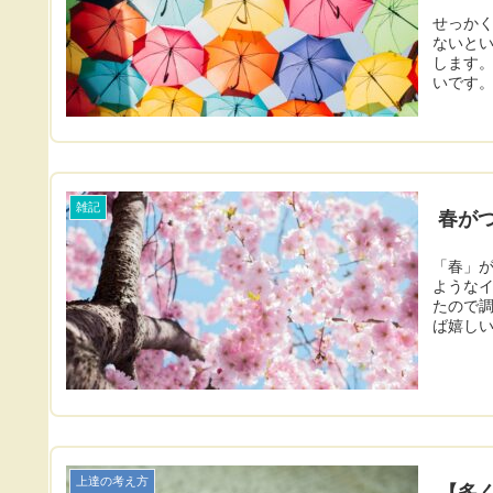
せっかく
ないとい
します
いです
雑記
春が
「春」
ような
たので
ば嬉し
上達の考え方
【多