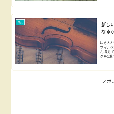
雑記
新し
なる
ゆきふ
ウィル
ん増え
グを1週
スポ