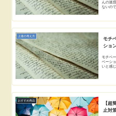
んの迷
ないので.
上達の考え方
モチ
ショ
モチベ
ベーシ
いと感
おすすめ商品
【超簡
止対