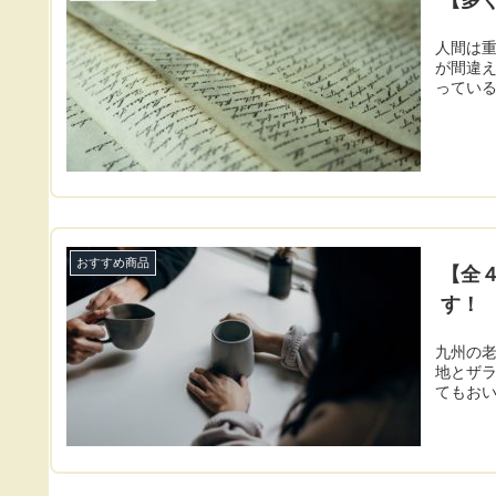
人間は
が間違
ってい
おすすめ商品
【全
す！
九州の
地とザ
てもお