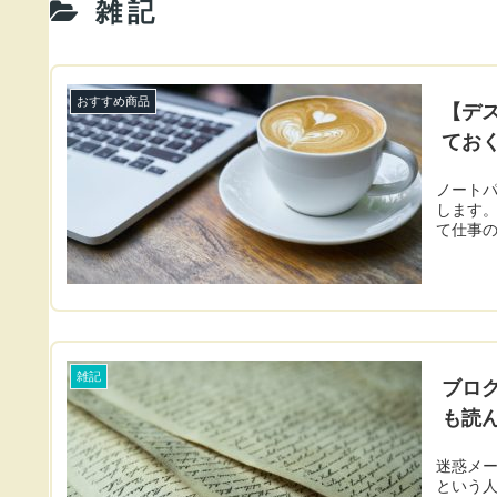
雑記
おすすめ商品
【デ
てお
ノート
します
て仕事
雑記
ブロ
も読ん
迷惑メー
という人