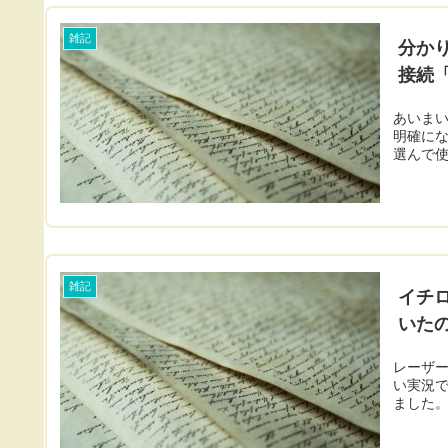
雑記
分か
接続
あいま
明確に
選んで
雑記
イチ
いた
レーザービ
い実況
ました