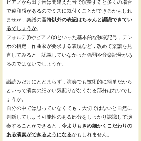
ピアノから出す音は間違えた音で演奏すると多くの場合
で違和感があるのでミスに気付くことができるかもしれ
ませが，楽譜の
音符以外の表記はちゃんと認識できてい
るでしょうか
。
フォルテ(f)やピアノ(p)といった基本的な強弱記号，テン
ポの指定，作曲家が要求する表現など，改めて楽譜を見
直してみると，認識していなかった強弱や音楽記号があ
るのではないでしょうか。
譜読みだけにとどまらず，演奏でも技術的に簡単だから
といって演奏の細かい気配りがなくなる部分はないでし
ょうか。
自分の中では思っていなくても，大切ではないと自然に
判断してしまう可能性のある部分をしっかり認識して演
奏することができると，
今よりもきめ細かくこだわりの
ある演奏ができるようになる
かもしれません。