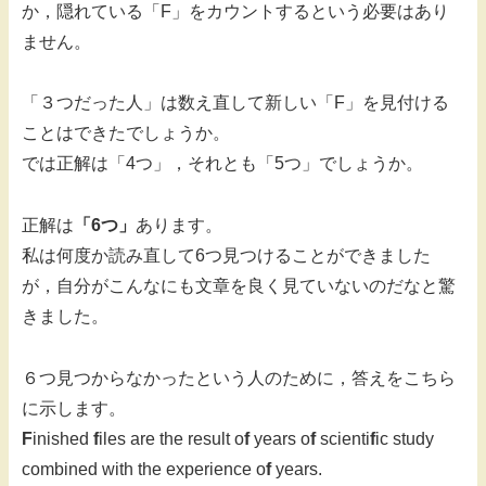
か，隠れている「F」をカウントするという必要はあり
ません。
「３つだった人」は数え直して新しい「F」を見付ける
ことはできたでしょうか。
では正解は「4つ」，それとも「5つ」でしょうか。
正解は
「6つ」
あります。
私は何度か読み直して6つ見つけることができました
が，自分がこんなにも文章を良く見ていないのだなと驚
きました。
６つ見つからなかったという人のために，答えをこちら
に示します。
F
inished
f
iles are the result o
f
years o
f
scienti
f
ic study
combined with the experience o
f
years.