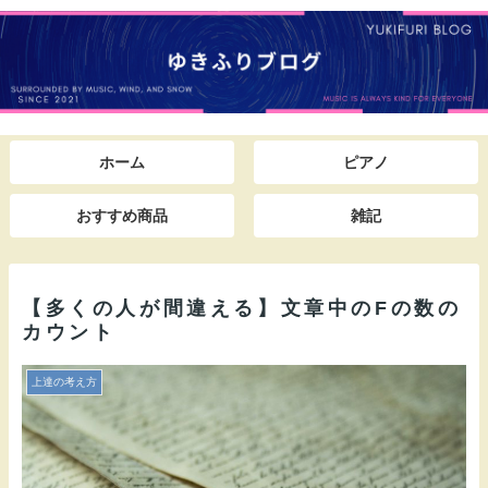
ホーム
ピアノ
おすすめ商品
雑記
【多くの人が間違える】文章中のFの数の
カウント
上達の考え方