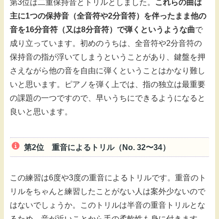
第3位は二重保持音とトリルとしました。
これらの曲は
主に1つの保持音（全音符や2分音符）を伴ったまま他の
音を16分音符（又は8分音符）で弾くというような曲
で
成り立っています。初めのうちは、全音符や2分音符の
保持音の指が浮いてしまうということがあり、鍵盤を押
さえながら他の音を自由に弾くということはかなり難し
いと思います。ピアノを弾く上では、指の独立は最重要
の課題の一つですので、早いうちにできるようになると
良いと思います。
第2位 重音によるトリル（No. 32〜34）
この練習は6度や3度の重音によるトリルです。重音のト
リルをちゃんと練習したことがない人は案外少ないので
はないでしょうか。このトリルは半音の重音トリルとな
るため、音が近いことから手の柔軟性も身に付きます。