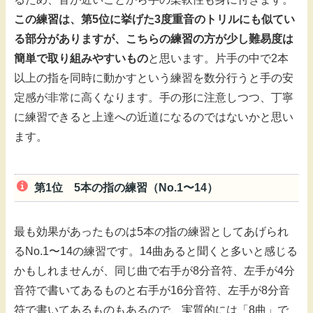
この練習は、第5位に挙げた3度重音のトリルにも似てい
る部分がありますが、こちらの練習の方が少し難易度は
簡単で取り組みやすいもの
と思います。片手の中で2本
以上の指を同時に動かすという練習を数分行うと手の安
定感が非常に高くなります。手の形に注意しつつ、丁寧
に練習できると上達への近道になるのではないかと思い
ます。
第1位 5本の指の練習（No.1〜14）
最も効果があったものは5本の指の練習としてあげられ
るNo.1〜14の練習です。14曲あると聞くと多いと感じる
かもしれませんが、同じ曲で右手が8分音符、左手が4分
音符で書いてあるものと右手が16分音符、左手が8分音
符で書いてあるものもあるので、実質的には「8曲」で