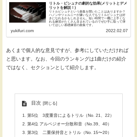
リトル・ピシュナの劇的な効果(メリットとデメ
リットを解説！)
リトルピシュナという曲集を聞いたことはありますか？
ハノンやツェルニーが嫌いな人でもリトルピシュナは好
きになれるかもしれません。短い時間で一機に上手くな
れる練習がたくさん含まれているのでぜひ手に取って弾
いてほしい基礎練習の曲集です。
yukifuri.com
2022.02.07
あくまで個人的な意見ですが、参考にしていただければ
と思います。なお、今回のランキングは1曲だけの紹介
ではなく、セクションとして紹介します。
目次
第5位 3度重音によるトリル（No. 21、22）
第4位 アルペジオー分散和音（No.39、40）
第3位 二重保持音とトリル（No. 15〜20）