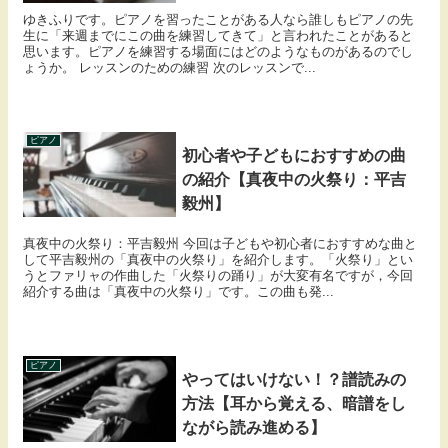
ゆきふりです。ピアノを習ったことがある人なら誰しもピアノの先
生に「来週までにこの曲を練習してきて」と言われたことがあると
思います。ピアノを練習する場面にはどのようなものがあるのでし
ょうか。 レッスンのための練習 次のレッスンで...
ピアノ
初心者や子どもにおすすめの曲
の紹介【真夜中の火祭り：平吉
毅州】
真夜中の火祭り：平吉毅州 今回は子どもや初心者におすすめな曲と
して平吉毅州の「真夜中の火祭り」を紹介します。「火祭り」とい
うとファリャの作曲した「火祭りの踊り」が大変有名ですが，今回
紹介する曲は「真夜中の火祭り」です。この曲も発...
ピアノ
やってはいけない！？譜読みの
方法【耳から覚える、暗譜をし
ながら読み進める】