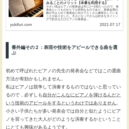
みることのメリット【本番を利用する】
小さい頃はピアノの発表会は年に1〜2回だったので、発
表会というものがとても特別なものであり、発表会用の
曲が与えられて発表会に向けてたくさん練習をしている
ことがありました。大人になってからは好きなタイミン
グで好きなだけピアノの発表会...
yukifuri.com
2021.07.17
番外編その２：表現や技術をアピールできる曲を選
ぶ
初めて呼ばれたピアノの先生の発表会などではこの選曲
方法が有効かもしれません。
私はピアノは競争して演奏するものではないと思ってい
るので，必ずしも
自分がこんなにピアノを弾けるんだと
いう技術のアピールをするというわけではありません
。
小さい子供たちが多い発表会では自分と似たようにピア
ノを習ってきた大人がどのような演奏するかということ
にとても興味があるようです。