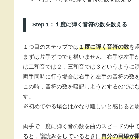
Step 1：１度に弾く音符の数を数える
１つ目のステップでは
１度に弾く音符の数
を
まずは片手ずつでも構いません。右手や左手
は二和音では２，三和音では３というように
両手同時に行う場合は右手と左手の音符の数
この時，音符の数を暗記しようとするのでは
す。
※初めてやる場合はかなり難しいと感じると
両手で一度に弾く音の数を曲のスピードの中
ると，譜読みをしているときに
自分の目線が