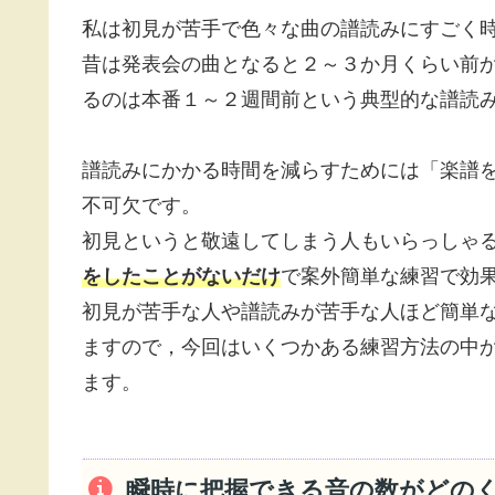
私は初見が苦手で色々な曲の譜読みにすごく
昔は発表会の曲となると２～３か月くらい前
るのは本番１～２週間前という典型的な譜読
譜読みにかかる時間を減らすためには「楽譜
不可欠です。
初見というと敬遠してしまう人もいらっしゃ
をしたことがないだけ
で案外簡単な練習で効
初見が苦手な人や譜読みが苦手な人ほど簡単
ますので，今回はいくつかある練習方法の中
ます。
瞬時に把握できる音の数がどの