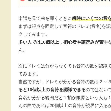
楽譜を見て曲を弾くときに
瞬時にいくつの音
まずは視点を固定して音符のドレミ(音名)を
クしてみます。
多い人では10個以上
，
初心者や譜読みが苦手
ん。
次にドレミは分からなくても音符の数を認識
てみます。
当然ですが，ドレミが分かる音符の数は２～
ると10個以上の音符を認識できる
のではない
音名が分かる範囲だと１拍が限界という人も
んの曲であれば20個以上の音符が視界に入る