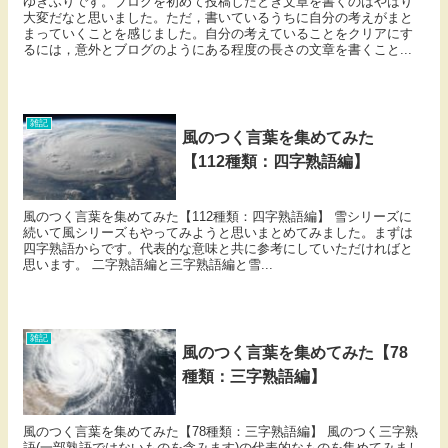
ゆきふりです。ブログを初めて投稿したとき文章を書くのはやはり
大変だなと思いました。ただ，書いているうちに自分の考えがまと
まっていくことを感じました。自分の考えていることをクリアにす
るには，意外とブログのようにある程度の長さの文章を書くこと...
雑記
風のつく言葉を集めてみた
【112種類：四字熟語編】
風のつく言葉を集めてみた【112種類：四字熟語編】 雪シリーズに
続いて風シリーズもやってみようと思いまとめてみました。まずは
四字熟語からです。代表的な意味と共に参考にしていただければと
思います。 二字熟語編と三字熟語編と雪...
雑記
風のつく言葉を集めてみた【78
種類：三字熟語編】
風のつく言葉を集めてみた【78種類：三字熟語編】 風のつく三字熟
語(一部熟語ではないものを含みます)の代表的なものを集めてみまし