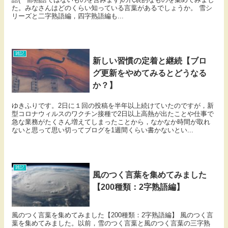
た。みなさんはどのくらい知っている言葉があるでしょうか。 雪シ
リーズと二字熟語編，四字熟語編も...
雑記
新しい習慣の定着と継続【ブロ
グ更新をやめてみるとどうなる
か？】
ゆきふりです。2日に１回の投稿を半年以上続けていたのですが，新
型コロナウィルスのワクチン接種で2日以上高熱が出たことや仕事で
急な業務がたくさん増えてしまったことから，なかなか時間が取れ
ないと思って思い切ってブログを1週間くらい書かないとい...
雑記
風のつく言葉を集めてみました
【200種類：2字熟語編】
風のつく言葉を集めてみました【200種類：2字熟語編】 風のつく言
葉を集めてみました。以前，雪のつく言葉と風のつく言葉の三字熟