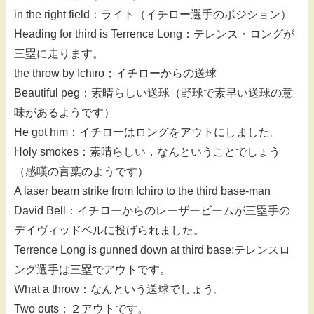
in the right field：ライト（イチロー選手のポジション）
Heading for third is Terrence Long：テレンス・ロングが
三塁に走ります。
the throw by Ichiro；イチローからの送球
Beautiful peg：素晴らしい送球（野球で素早い送球の意
味があるようです）
He got him：イチローはロングをアウトにしました。
Holy smokes：素晴らしい，なんということでしょう
（感嘆の言葉のようです）
A laser beam strike from Ichiro to the third base-man
David Bell：イチローからのレーザービームが三塁手の
デイヴィッドベルに投げられました。
Terrence Long is gunned down at third base:テレンスロ
ング選手は三塁でアウトです。
What a throw：なんという送球でしょう。
Two outs：２アウトです。