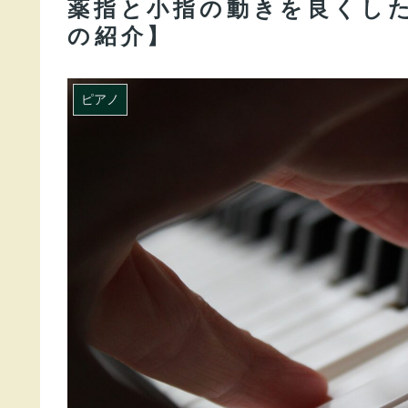
薬指と小指の動きを良くし
の紹介】
ピアノ