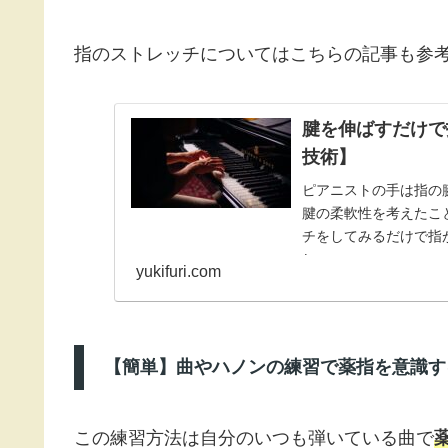
指のストレッチについてはこちらの記事も参
腱を伸ばすだけで
技術】
ピアニストの手は指の
腱の柔軟性を考えたこ
チをしてみるだけで指
し...
yukifuri.com
【簡単】曲やハノンの練習で薬指を意識す
この練習方法は自分のいつも弾いている曲で