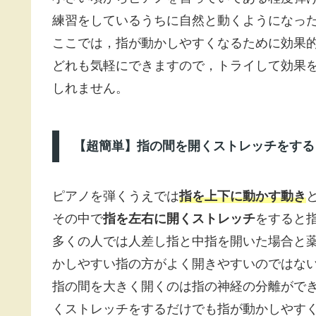
練習をしているうちに自然と動くようになっ
ここでは，指が動かしやすくなるために効果
どれも気軽にできますので，トライして効果
しれません。
【超簡単】指の間を開くストレッチをする
ピアノを弾くうえでは
指を上下に動かす動き
その中で
指を左右に開くストレッチ
をすると
多くの人では人差し指と中指を開いた場合と
かしやすい指の方がよく開きやすいのではな
指の間を大きく開くのは指の神経の分離がで
くストレッチをするだけでも指が動かしやす