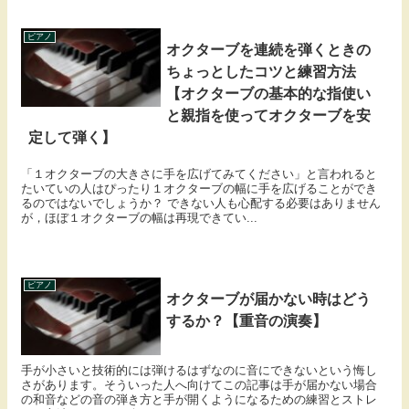
ピアノ
オクターブを連続を弾くときの
ちょっとしたコツと練習方法
【オクターブの基本的な指使い
と親指を使ってオクターブを安
定して弾く】
「１オクターブの大きさに手を広げてみてください」と言われると
たいていの人はぴったり１オクターブの幅に手を広げることができ
るのではないでしょうか？ できない人も心配する必要はありません
が，ほぼ１オクターブの幅は再現できてい...
ピアノ
オクターブが届かない時はどう
するか？【重音の演奏】
手が小さいと技術的には弾けるはずなのに音にできないという悔し
さがあります。そういった人へ向けてこの記事は手が届かない場合
の和音などの音の弾き方と手が開くようになるための練習とストレ