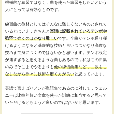
機械的な練習ではなく，曲を使った練習をしたいという
人にとっては有効なものです。
練習曲の教材としてはそんなに難しくないものとされて
いるとはいえ，きちんと
楽譜に記載されているテンポや
強弱
で弾くのは
かなり難しい
です。全曲がテンポ通り弾
けるようになると基礎的な技術と言いつつかなり高度な
技巧まで身につくのではないかと思います。テンポ設定
が速すぎると思えるような曲もあるので，私はこの曲集
のみでそこまでやるよりも
他の練習曲集など，曲数をこ
なしながら徐々に技術を磨く方が良い
と思っています。
英語で言えばハノンが単語集であるのに対して，ツェル
ニーは比較的短い文章を使った訓練に相当すると思って
いただけるとちょうど良いのではないかと思います。