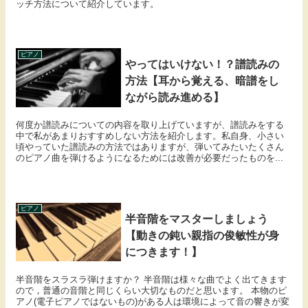
ッチ方法について紹介しています。
ピアノ
やってはいけない！？譜読みの
方法【耳から覚える、暗譜をし
ながら読み進める】
何度か譜読みについての内容を取り上げていますが、譜読みをする
中で私があまりおすすめしない方法を紹介します。私自身、小さい
頃やっていた譜読みの方法ではありますが、弾いてみたいたくさん
のピアノ曲を弾けるようになるためには改善が必要だったものを...
ピアノ
半音階をマスターしましょう
【動きの鈍い親指の俊敏性が身
につきます！】
半音階をスラスラ弾けますか？ 半音階は様々な曲でよく出てきます
ので，普通の音階と同じくらい大切なものだと思います。 本物のピ
アノ(電子ピアノではないもの)がある人は環境によって音の響きが変