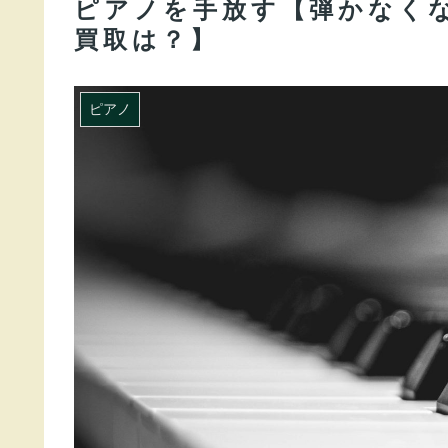
ピアノを手放す【弾かなく
買取は？】
ピアノ