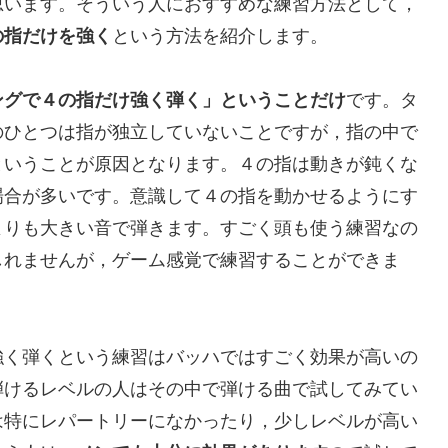
思います。そういう人におすすめな練習方法として，
の指だけを強く
という方法を紹介します。
ングで４の指だけ強く弾く」ということだけ
です。タ
のひとつは指が独立していないことですが，指の中で
ということが原因となります。４の指は動きが鈍くな
場合が多いです。意識して４の指を動かせるようにす
よりも大きい音で弾きます。すごく頭も使う練習なの
しれませんが，ゲーム感覚で練習することができま
強く弾くという練習はバッハではすごく効果が高いの
弾けるレベルの人はその中で弾ける曲で試してみてい
は特にレパートリーになかったり，少しレベルが高い