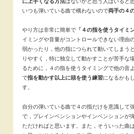
に上手くなる方法
はないかと思う人はいると
いつも弾いている曲で構わないので
両手の４
やり方は非常に簡単で
「４の指を使うタイミ
イミングや音量がコントロールできない理由
弱かったり，他の指につられて動いてしまう
りやすく，特に独立して動かすことが苦手な
るために，４の指を使うタイミングで他の音
で
指を動かす以上に頭を使う練習
になるかも
す。
自分の弾いている曲で４の指だけを意識して
で，プレインベンションやインベンションが
ただければと思います。また，そういった曲