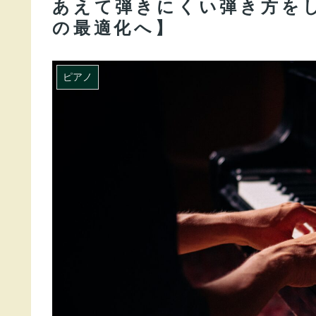
あえて弾きにくい弾き方を
の最適化へ】
ピアノ